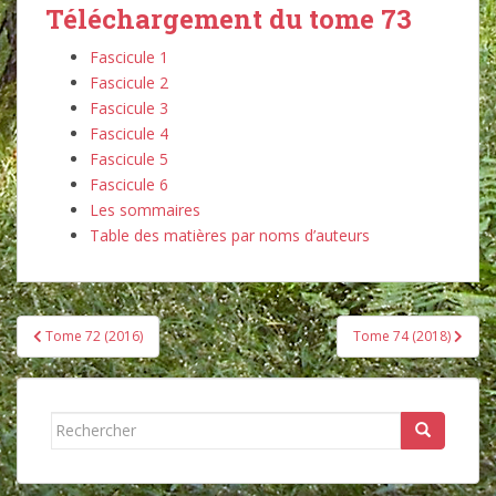
Téléchargement du tome 73
Fascicule 1
Fascicule 2
Fascicule 3
Fascicule 4
Fascicule 5
Fascicule 6
Les sommaires
Table des matières par noms d’auteurs
Navigation
Tome 72 (2016)
Tome 74 (2018)
de
l’article
Rechercher...